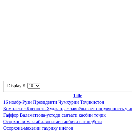
Display #
Title
16 ноябр-Рӯзи Президенти Ҷумҳурии Тоҷикистон
Комплекс «Крепость Худжанда» завоёвывает популярность у и
Ғаффор Валаматзода-устоди санъати касбии тоҷик
Осорхонаи мактабӣ-воситаи тарбияи ватандӯстӣ
Осорхона-махзани таъриху ниёгон