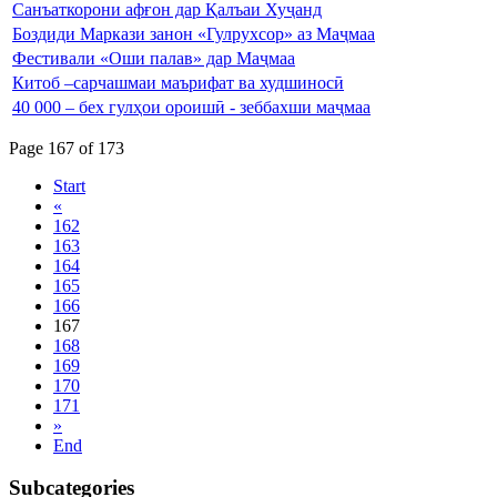
Санъаткорони афғон дар Қалъаи Хуҷанд
Боздиди Маркази занон «Гулрухсор» аз Маҷмаа
Фестивали «Оши палав» дар Маҷмаа
Китоб –сарчашмаи маърифат ва худшиносӣ
40 000 – бех гулҳои ороишӣ - зеббахши маҷмаа
Page 167 of 173
Start
«
162
163
164
165
166
167
168
169
170
171
»
End
Subcategories