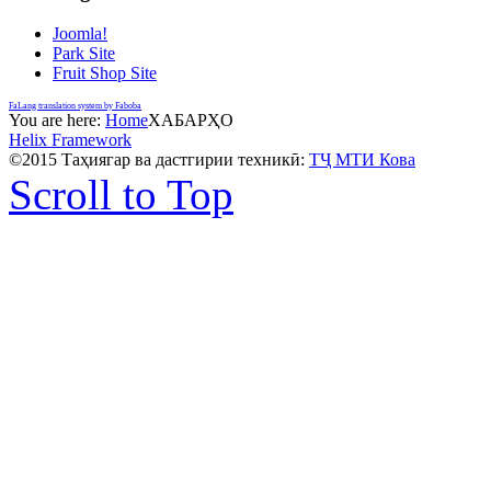
Joomla!
Park Site
Fruit Shop Site
FaLang translation system by Faboba
You are here:
Home
ХАБАРҲО
Helix Framework
©2015 Таҳиягар ва дастгирии техникӣ:
ТҶ МТИ Кова
Scroll to Top