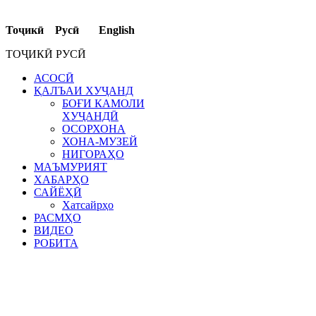
Тоҷикӣ Русӣ English
ТОҶИКӢ РУСӢ
АСОСӢ
ҚАЛЪАИ ХУҶАНД
БОҒИ КАМОЛИ
ХУҶАНДӢ
ОСОРХОНА
ХОНА-МУЗЕЙ
НИГОРАҲО
МАЪМУРИЯТ
ХАБАРҲО
САЙЁҲӢ
Хатсайрҳо
РАСМҲО
ВИДЕО
РОБИТА