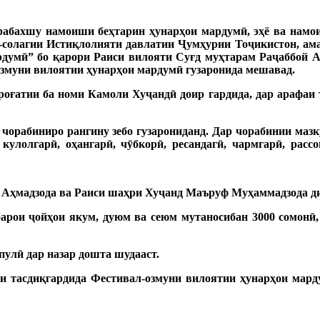
арабахшу намоиши беҳтарин ҳунарҳои мардумӣ, эҳё ва нам
7-солагии Истиқлолияти давлатии Ҷумҳурии Тоҷикистон, ам
думӣ” бо қарори Раиси вилояти Суғд муҳтарам Раҷаббой Аҳ
 озмуни вилоятии ҳунарҳои мардумӣ гузаронида мешавад.
роғатии ба номи Камоли Хуҷандӣ доир гардида, дар арафаи
чорабиниро рангину зебо гузарониданд. Дар чорабинии маз
 кулолгарӣ, оҳангарӣ, чӯбкорӣ, ресандагӣ, чармгарӣ, рассо
 Аҳмадзода ва Раиси шаҳри Хуҷанд Маъруф Муҳаммадзода ди
арои ҷойҳои якум, дуюм ва сеюм мутаносибан 3000 сомонӣ,
пулӣ дар назар дошта шудааст.
аи тасдиқгардида Фестивал-озмуни вилоятии ҳунарҳои мар