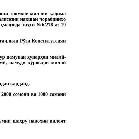
оиши таомҳои миллии қадима
алисозии нақшаи чорабиниҳо
мадзода таҳти №6/278 аз 19
 таҷлили Рӯзи Конститутсияи
кур намунаи ҳунарҳои миллӣ-
мӣ,
намуди хӯрокҳои миллӣ
дан карданд.
 2000 сомонӣ ва 1000 сомонӣ
думии шаҳру навоҳии вилоят