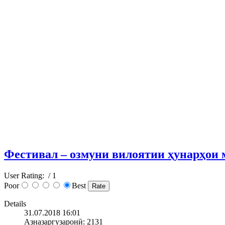
Фестивал – озмуни вилоятии ҳунарҳои
User Rating:
/ 1
Poor
Best
Details
31.07.2018 16:01
Азназаргузаронӣ: 2131