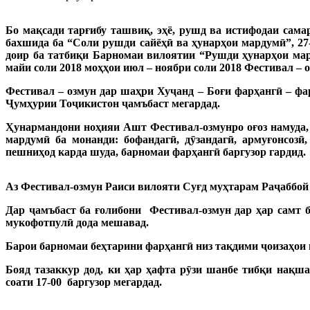
Бо мақсади тарғибу ташвиқ, эҳё, рушд ва истифодаи сам
бахшида ба “Соли рушди сайёҳӣ ва ҳунарҳои мардумӣ”, 2
доир ба татбиқи Барномаи вилоятии “Рушди ҳунарҳои мар
майи соли 2018 моҳҳои июл – ноябри соли 2018 Фестивал –
Фестивал – озмун дар шаҳри Хуҷанд – Боғи фарҳангӣ – фа
Ҷумҳурии Тоҷикистон ҷамъбаст мегардад.
Ҳунармандони ноҳияи Ашт Фестивал-озмунро оғоз намуда, 
мардумӣ ба монанди:
бофандагӣ, дӯзандагӣ, армуғонсозӣ,
пешниҳод карда шуда, барномаи фарҳангӣ баргузор гардид.
Аз Фестивал-озмун Раиси вилояти Суғд муҳтарам Раҷаббой
Дар ҷамъбаст ба ғолибони Фестивал-озмун дар ҳар самт б
мукофотпулӣ дода мешавад.
Барои барномаи беҳтарини фарҳангӣ низ тақдими ҷоизаҳои 
Бояд тазаккур дод, ки ҳар ҳафта рӯзи шанбе тибқи нақш
соати 17-00 баргузор мегардад.