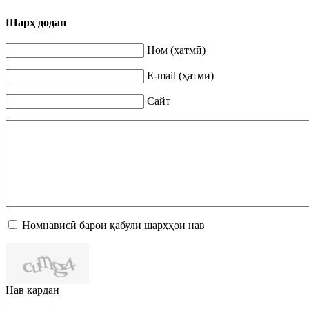
Шарҳ додан
Ном (ҳатмӣ)
E-mail (ҳатмӣ)
Сайт
Номнависӣ барои қабули шарҳҳои нав
Нав кардан