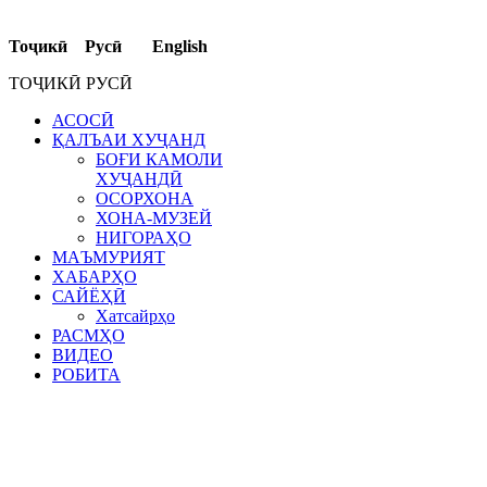
Тоҷикӣ Русӣ English
ТОҶИКӢ РУСӢ
АСОСӢ
ҚАЛЪАИ ХУҶАНД
БОҒИ КАМОЛИ
ХУҶАНДӢ
ОСОРХОНА
ХОНА-МУЗЕЙ
НИГОРАҲО
МАЪМУРИЯТ
ХАБАРҲО
САЙЁҲӢ
Хатсайрҳо
РАСМҲО
ВИДЕО
РОБИТА