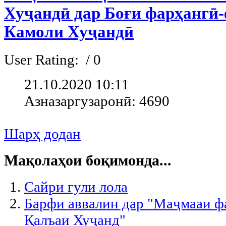
Хуҷандӣ дар Боғи фарҳангӣ
Камоли Хуҷандӣ
User Rating:
/ 0
21.10.2020 10:11
Азназаргузаронӣ: 4690
Шарҳ додан
Мақолаҳои боқимонда...
Сайри гули лола
Барфи аввалин дар "Маҷмааи 
Қалъаи Хуҷанд"