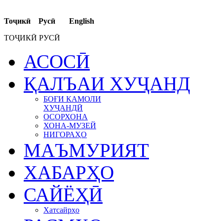
Тоҷикӣ Русӣ English
ТОҶИКӢ РУСӢ
АСОСӢ
ҚАЛЪАИ ХУҶАНД
БОҒИ КАМОЛИ
ХУҶАНДӢ
ОСОРХОНА
ХОНА-МУЗЕЙ
НИГОРАҲО
МАЪМУРИЯТ
ХАБАРҲО
САЙЁҲӢ
Хатсайрҳо