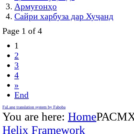
Армуғонҳо
Сайри харбуза дар Хуҷанд
Page 1 of 4
1
2
3
4
»
End
FaLang translation system by Faboba
You are here:
Home
РАСМ
Helix Framework