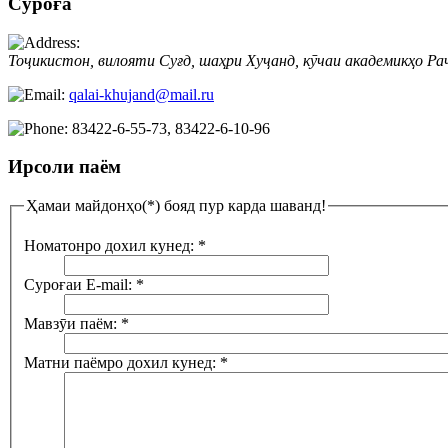
Суроға
Тоҷикистон, вилояти Суғд, шаҳри Хуҷанд, кӯчаи академикҳо Ра
qalai-khujand@mail.ru
83422-6-55-73, 83422-6-10-96
Ирсоли паём
Ҳамаи майдонҳо(*) бояд пур карда шаванд!
Номатонро дохил кунед:
*
Суроғаи E-mail:
*
Мавзӯи паём:
*
Матни паёмро дохил кунед:
*