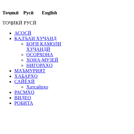
Тоҷикӣ Русӣ English
ТОҶИКӢ РУСӢ
АСОСӢ
ҚАЛЪАИ ХУҶАНД
БОҒИ КАМОЛИ
ХУҶАНДӢ
ОСОРХОНА
ХОНА-МУЗЕЙ
НИГОРАҲО
МАЪМУРИЯТ
ХАБАРҲО
САЙЁҲӢ
Хатсайрҳо
РАСМҲО
ВИДЕО
РОБИТА