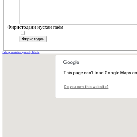
Фиристодани нусхаи паём
Фиристодан
FaLang translation system by Faboba
This page can't load Google Maps co
Do you own this website?