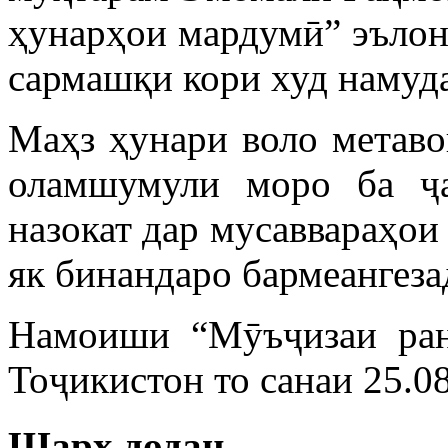
ҳунарҳои мардумӣ” эълон
сармашқи кори худ намуд
Маҳз ҳунари воло метаво
оламшумули моро ба ҷ
назокат дар мусаввараҳои 
як бинандаро бармеангеза
Намоиши “Мӯъҷизаи ран
Тоҷикистон то санаи 25.0
Шарҳ додан