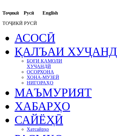
Тоҷикӣ Русӣ English
ТОҶИКӢ РУСӢ
АСОСӢ
ҚАЛЪАИ ХУҶАНД
БОҒИ КАМОЛИ
ХУҶАНДӢ
ОСОРХОНА
ХОНА-МУЗЕЙ
НИГОРАҲО
МАЪМУРИЯТ
ХАБАРҲО
САЙЁҲӢ
Хатсайрҳо