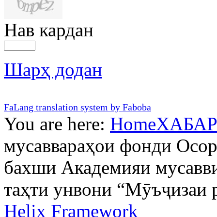
Нав кардан
Шарҳ додан
FaLang translation system by Faboba
You are here:
Home
ХАБА
мусаввараҳои фонди Осо
бахши Академияи мусавви
таҳти унвони “Мӯъҷизаи 
Helix Framework