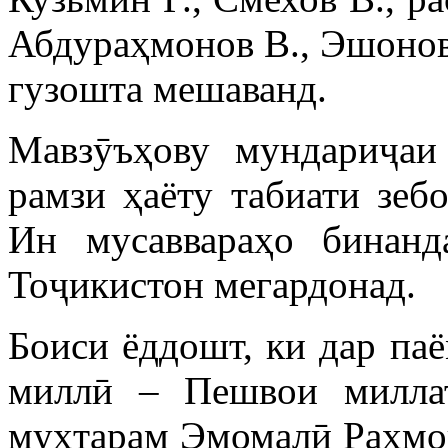
Абдураҳмонов В., Эшонова
гузошта мешаванд.
Мавзӯъҳову мундариҷаи 
рамзи ҳаёту табиати зеб
Ин мусаввараҳо бинанд
Тоҷикистон мегардонад.
Боиси ёддошт, ки дар паё
миллӣ – Пешвои миллат
муҳтарам Эмомалӣ Раҳмон