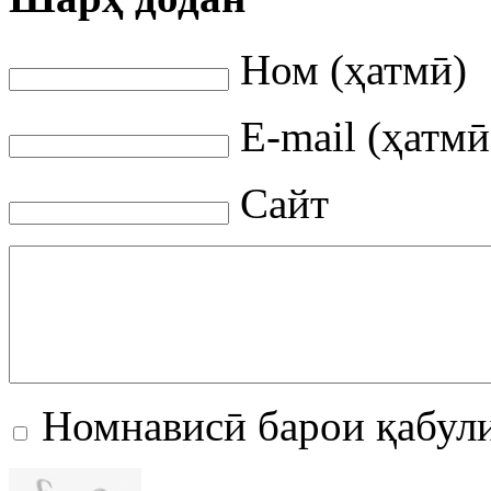
Ном (ҳатмӣ)
E-mail (ҳатмӣ
Сайт
Номнависӣ барои қабул