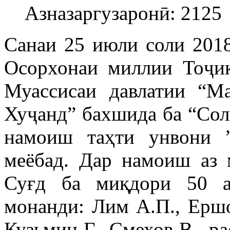
Азназаргузаронӣ: 2125
Санаи 25 июли соли 2018
Осорхонаи миллии Тоҷик
Муассисаи давлатии “М
Хуҷанд” бахшида ба “Сол
намоиш таҳти унвони ”
меёбад. Дар намоиш аз 
Суғд ба миқдори 50 а
монанди: Лим А.П., Ершо
Кузьмин Г., Смехов В., р