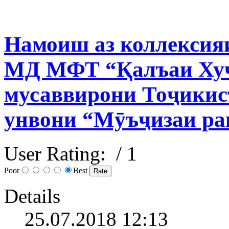
Намоиш аз коллексия
МД МФТ “Қалъаи Хуҷ
мусаввирони Тоҷикист
унвони “Мӯъҷизаи ра
User Rating:
/ 1
Poor
Best
Details
25.07.2018 12:13