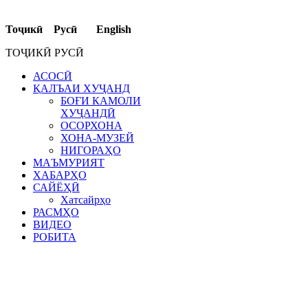
Тоҷикӣ Русӣ English
ТОҶИКӢ РУСӢ
АСОСӢ
ҚАЛЪАИ ХУҶАНД
БОҒИ КАМОЛИ
ХУҶАНДӢ
ОСОРХОНА
ХОНА-МУЗЕЙ
НИГОРАҲО
МАЪМУРИЯТ
ХАБАРҲО
САЙЁҲӢ
Хатсайрҳо
РАСМҲО
ВИДЕО
РОБИТА