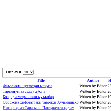
Display #
Title
Author
H
Фаъолияти нӯҳмоҳаи маҷмаа
Written by Editor
2
Тараннум аз сулҳу дӯстӣ
Written by Editor
2
Боздиди меҳмонони мӯътабар
Written by Editor
1
Осорхона ҳифозатгари таърихи Хуҷандшаҳр
Written by Editor
2
Нигораҳо аз Саразм ва Панҷакенти қадим
Written by Editor
2