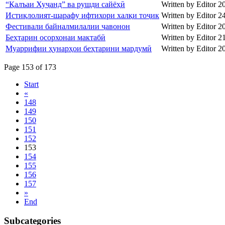
“Қалъаи Хуҷанд” ва рушди сайёҳӣ
Written by Editor
2
Истиқлолият-шарафу ифтихори халқи тоҷик
Written by Editor
2
Фестивали байналмилалии ҷавонон
Written by Editor
2
Беҳтарин осорхонаи мактабӣ
Written by Editor
2
Муаррифии ҳунарҳои беҳтарини мардумӣ
Written by Editor
2
Page 153 of 173
Start
«
148
149
150
151
152
153
154
155
156
157
»
End
Subcategories