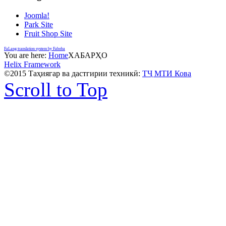
Joomla!
Park Site
Fruit Shop Site
FaLang translation system by Faboba
You are here:
Home
ХАБАРҲО
Helix Framework
©2015 Таҳиягар ва дастгирии техникӣ:
ТҶ МТИ Кова
Scroll to Top