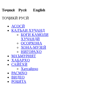
Тоҷикӣ Русӣ English
ТОҶИКӢ РУСӢ
АСОСӢ
ҚАЛЪАИ ХУҶАНД
БОҒИ КАМОЛИ
ХУҶАНДӢ
ОСОРХОНА
ХОНА-МУЗЕЙ
НИГОРАҲО
МАЪМУРИЯТ
ХАБАРҲО
САЙЁҲӢ
Хатсайрҳо
РАСМҲО
ВИДЕО
РОБИТА