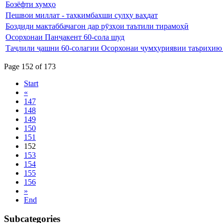
Бозёфти хумҳо
Пешвои миллат - таҳкимбахши сулҳу ваҳдат
Боздиди мактаббачагон дар рӯзҳои таътили тирамоҳӣ
Осорхонаи Панҷакент 60-сола шуд
Таҷлили ҷашни 60-солагии Осорхонаи ҷумҳуриявии таърихию
Page 152 of 173
Start
«
147
148
149
150
151
152
153
154
155
156
»
End
Subcategories