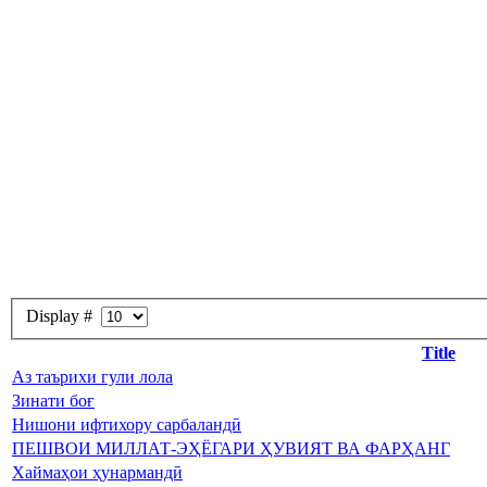
Display #
Title
Аз таърихи гули лола
Зинати боғ
Нишони ифтихору сарбаландӣ
ПЕШВОИ МИЛЛАТ-ЭҲЁГАРИ ҲУВИЯТ ВА ФАРҲАНГ
Хаймаҳои ҳунармандӣ