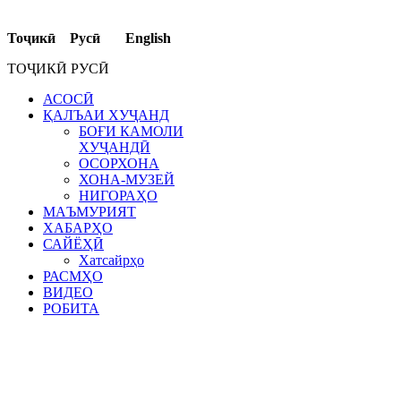
Тоҷикӣ Русӣ English
ТОҶИКӢ РУСӢ
АСОСӢ
ҚАЛЪАИ ХУҶАНД
БОҒИ КАМОЛИ
ХУҶАНДӢ
ОСОРХОНА
ХОНА-МУЗЕЙ
НИГОРАҲО
МАЪМУРИЯТ
ХАБАРҲО
САЙЁҲӢ
Хатсайрҳо
РАСМҲО
ВИДЕО
РОБИТА