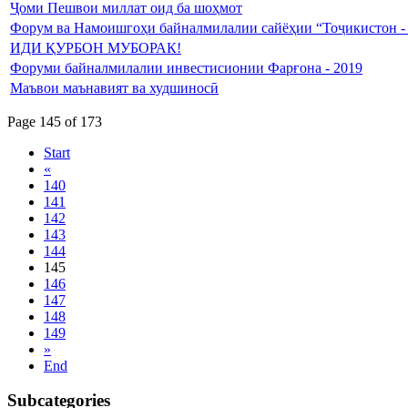
Ҷоми Пешвои миллат оид ба шоҳмот
Форум ва Намоишгоҳи байналмилалии сайёҳии “Тоҷикистон -
ИДИ ҚУРБОН МУБОРАК!
Форуми байналмилалии инвестисионии Фарғона - 2019
Маъвои маънавият ва худшиносӣ
Page 145 of 173
Start
«
140
141
142
143
144
145
146
147
148
149
»
End
Subcategories