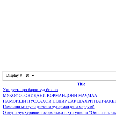
Display #
Title
Ҳиндустонро барои худ бикшо
МУКОФОТОНИДАНИ КОРМАНДОНИ МАҶМАА
НАМОИШИ НУСХАҲОИ НОДИР ДАР ШАҲРИ ПАНҶАКЕ
Намоиши маҳсули дастони ҳунармандони мардумӣ
Озмуни ҷумҳуриявии осорхонаҳо таҳти унвони “Оинаи таърих”