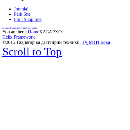
Joomla!
Park Site
Fruit Shop Site
FaLang translation system by Faboba
You are here:
Home
ХАБАРҲО
Helix Framework
©2015 Таҳиягар ва дастгирии техникӣ:
ТҶ МТИ Кова
Scroll to Top