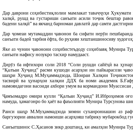
Дар даврони соҳибистиқлолии мамлакат таваҷҷуҳи Ҳукумати 
халқӣ, рушд ва густариши санъати асили тоҷик бештар раво
бадеии халқӣ” ва якчанд барномаи давлатӣ дар самти дастгири
Дар ҷомеаи мутамаддин ҷавонон ба сифати нерӯи пешбарандаи
санъати бадеӣ тарбия ёфта, бо руҳияи хештаншиносиву худогоҳ
Яке аз чунин ҷавонони соҳибистеъдоду соҳибзавқ Мунира Тур
санъати нафису нозукро тасхир намудааст.
Дирӯз ба ифтихори соли 2018 “Соли рушди сайёҳӣ ва ҳуна
“Қалъаи Хуҷанд” расми кушоди асарҳои ин пайкарасози ҷаво
шаҳри Хуҷанд М.Муҳаммадзода, Шоираи Халқии Тоҷикистон 
тасвирӣ ва ҳунарҳои халқии ДДХ ба номи академик Б.Ғафу
намояндагони васоиди ахбори умум ва кормандони Муассисаи
Ҷамъомадро омири кулли “Қалъаи Хуҷанд” И.Иброҳимов оғоз
намуда, ҳамагонро бо ҳаёт ва фаъолияти Мунира Турсунова ши
Раиси шаҳр М.Муҳаммадзода зимни суханрониашон аз рафт
баргузории аввалин намоиши асарҳояш табрику мубарокбод гу
Санъатшинос С.Ҳасанов зикр доштанд, ки амалҳои Мунира Турс