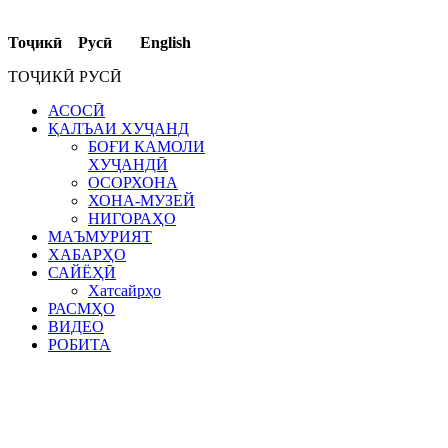
Тоҷикӣ Русӣ English
ТОҶИКӢ РУСӢ
АСОСӢ
ҚАЛЪАИ ХУҶАНД
БОҒИ КАМОЛИ
ХУҶАНДӢ
ОСОРХОНА
ХОНА-МУЗЕЙ
НИГОРАҲО
МАЪМУРИЯТ
ХАБАРҲО
САЙЁҲӢ
Хатсайрҳо
РАСМҲО
ВИДЕО
РОБИТА