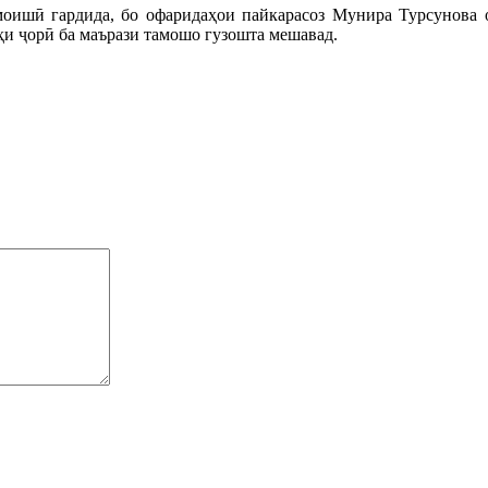
моишӣ гардида, бо офаридаҳои пайкарасоз Мунира Турсунова 
ҳи ҷорӣ ба маърази тамошо гузошта мешавад.