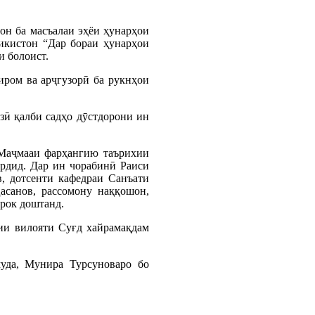
он ба масъалаи эҳёи ҳунарҳои
икистон “Дар бораи ҳунарҳои
и болоист.
иром ва арҷгузорӣ ба рукнҳои
зӣ қалби садҳо дӯстдорони ин
“Маҷмааи фарҳангию таърихии
рдид. Дар ин чорабинӣ Раиси
, дотсенти кафедраи Санъати
асанов, рассомону наққошон,
рок доштанд.
ии вилояти Суғд хайрамақдам
уда, Мунира Турсуноваро бо