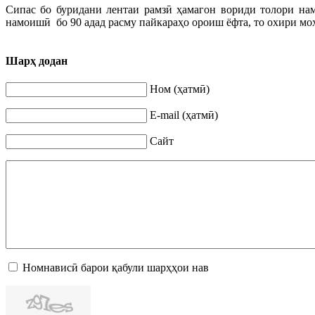
Сипас бо буридани лентаи рамзӣ ҳамагон вориди толори на
намоишӣ бо 90 адад расму пайкараҳо ороиш ёфта, то охири мо
Шарҳ додан
Ном (ҳатмӣ)
E-mail (ҳатмӣ)
Сайт
Номнависӣ барои қабули шарҳҳои нав