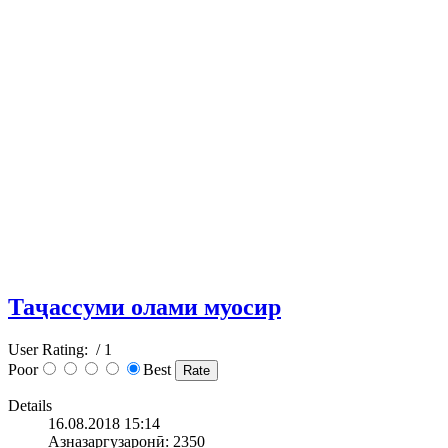
Таҷассуми олами муосир
User Rating:
/ 1
Poor
Best
Details
16.08.2018 15:14
Азназаргузаронӣ: 2350