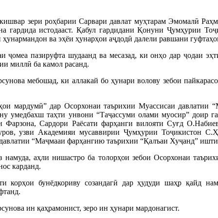
кишвар зери роҳбарии Сарвари давлат муҳтарам Эмомалӣ Раҳм
на гардида истодааст. Қабул гардидани Қонуни Ҷумҳурии Тоҷ
и ҳунармандон ва эҳёи ҳунарҳои аҷдодӣ далели равшани гуфтаҳо
 ҷомеа пазируфта шудаанд ва месазад, ки онҳо дар ҷодаи эҳт
ии миллӣ ба камол расанд.
сунова мебошад, ки аллакай бо ҳунари волову зебои пайкарасо
рҳои мардумӣ” дар Осорхонаи таърихии Муассисаи давлатии 
ну умедбахш таҳти унвони “Таҷассуми олами муосир” доир га
Фарзона, Сардори Раёсати фарҳанги вилояти Суғд О.Набиев
ров, узви Академияи мусаввирии Ҷумҳурии Тоҷикистон С.Ҳ
 давлатии “Маҷмааи фарҳангию таърихии “Қалъаи Хуҷанд” ишти
 намуда, аҳли нишастро ба толорҳои зебои Осорхонаи таърих
нос карданд.
и корҳои бунёдкориву созандагӣ дар ҳудуди шаҳр қайд нам
фтанд.
унова ин қаҳрамонист, зеро ин ҳунари мардонагист.