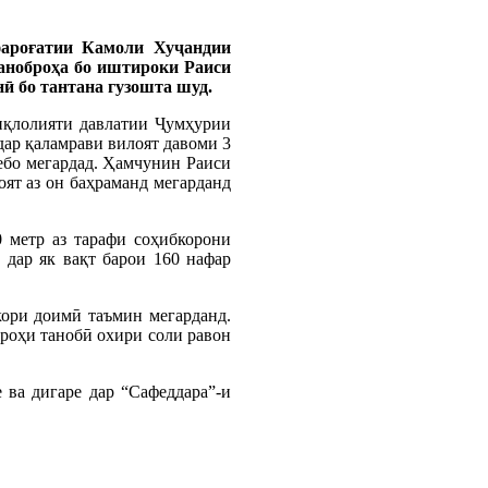
фароғатии Камоли Хуҷандии
таноброҳа бо иштироки Раиси
 бо тантана гузошта шуд.
иқлолияти давлатии Ҷумҳурии
ар қаламрави вилоят давоми 3
зебо мегардад. Ҳамчунин Раиси
оят аз он баҳраманд мегарданд
 метр аз тарафи соҳибкорони
 дар як вақт барои 160 нафар
кори доимӣ таъмин мегарданд.
роҳи танобӣ охири соли равон
 ва дигаре дар “Сафеддара”-и