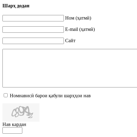
Шарҳ додан
Ном (ҳатмӣ)
E-mail (ҳатмӣ)
Сайт
Номнависӣ барои қабули шарҳҳои нав
Нав кардан