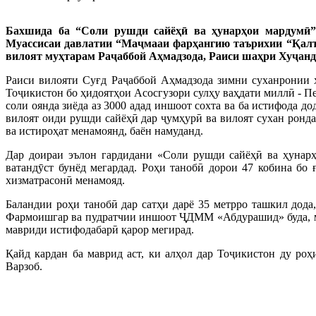
Бахшида ба “Соли рушди сайёҳӣ ва ҳунарҳои мардумӣ”
Муассисаи давлатии “Маҷмааи фарҳангию таърихии “Қалъаи
вилоят муҳтарам Раҷаббой Аҳмадзода, Раиси шаҳри Хуҷанд
Раиси вилояти Суғд Раҷаббой Аҳмадзода зимни суханронии х
Тоҷикистон бо ҳидоятҳои Асосгузори сулҳу ваҳдати миллӣ - П
соли оянда зиёда аз 3000 адад иншоот сохта ва ба истифода д
вилоят оиди рушди сайёҳӣ дар ҷумҳурӣ ва вилоят сухан ронда
ва истироҳат менамоянд, баён намуданд.
Дар доираи эълон гардидани «Соли рушди сайёҳӣ ва ҳунарҳ
ватандӯст бунёд мегардад. Роҳи танобӣ дорои 47 кобина бо 
хизматрасонӣ менамояд.
Баландии роҳи танобӣ дар сатҳи дарё 35 метрро ташкил дода
Фармоишгар ва пудратчии иншоот ҶДММ «Абдурашид» буда, ма
мавриди истифодабарӣ қарор мегирад.
Қайд кардан ба маврид аст, ки алҳол дар Тоҷикистон ду роҳ
Варзоб.