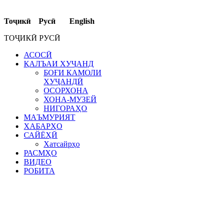
Тоҷикӣ Русӣ English
ТОҶИКӢ РУСӢ
АСОСӢ
ҚАЛЪАИ ХУҶАНД
БОҒИ КАМОЛИ
ХУҶАНДӢ
ОСОРХОНА
ХОНА-МУЗЕЙ
НИГОРАҲО
МАЪМУРИЯТ
ХАБАРҲО
САЙЁҲӢ
Хатсайрҳо
РАСМҲО
ВИДЕО
РОБИТА