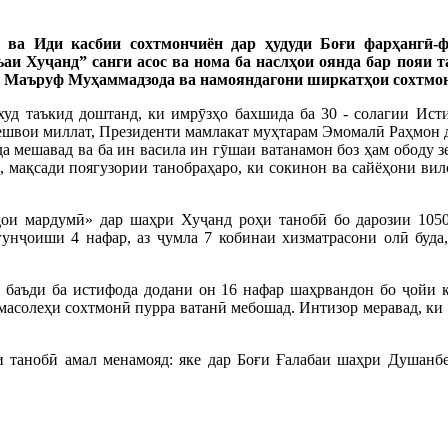
 ва Иди касбии сохтмончиён дар ҳудуди Боғи фарҳангӣ-
 Хуҷанд” санги асос ва нома ба наслҳои оянда бар пояи 
 Маъруф Муҳаммадзода ва намояндагони ширкатҳои сохтмонӣ
уд таъкид доштанд, ки имрӯзҳо бахшида ба 30 - солагии Ист
ешвои миллат, Президенти мамлакат муҳтарам Эмомалӣ Раҳмон д
ода мешавад ва ба ин васила ин гӯшаи ватанамон боз ҳам ободу 
, мақсади поягузории танобраҳаро, ки сокинон ва сайёҳони вил
ои мардумӣ» дар шаҳри Хуҷанд роҳи танобӣ бо дарозии 1050
ғунҷоиши 4 нафар, аз ҷумла 7 кобинаи хизматрасони олӣ буда,
, баъди ба истифода додани он 16 нафар шаҳрвандон бо ҷойи 
солеҳи сохтмонӣ пурра ватанӣ мебошад. Интизор меравад, ки 
и танобӣ амал менамояд: яке дар Боғи Ғалабаи шаҳри Душанбе