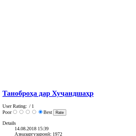
Таноброҳа дар Хуҷандшаҳр
User Rating:
/ 1
Poor
Best
Details
14.08.2018 15:39
Азназаргузаронӣ: 1972