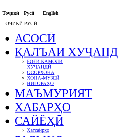
Тоҷикӣ Русӣ English
ТОҶИКӢ РУСӢ
АСОСӢ
ҚАЛЪАИ ХУҶАНД
БОҒИ КАМОЛИ
ХУҶАНДӢ
ОСОРХОНА
ХОНА-МУЗЕЙ
НИГОРАҲО
МАЪМУРИЯТ
ХАБАРҲО
САЙЁҲӢ
Хатсайрҳо