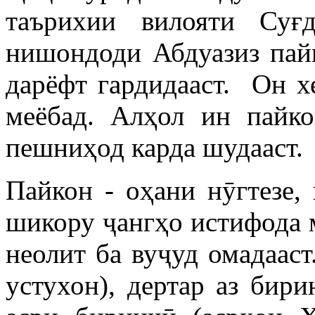
таърихии вилояти Суғ
нишондоди Абдуазиз пай
дарёфт гардидааст. Он х
меёбад. Алҳол ин пайк
пешниҳод карда шудааст.
Пайкон - оҳани нӯгтезе, 
шикору ҷангҳо истифода м
неолит ба вуҷуд омадааст
устухон), дертар аз бир