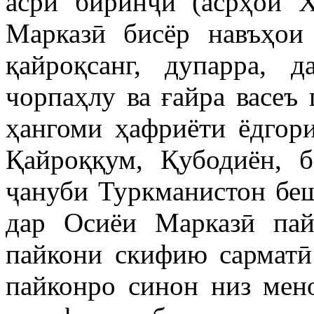
асри биринҷӣ (асрҳои X
Марказӣ бисёр навъҳои
қайроқсанг, дупарра, д
чорпаҳлу ва ғайра васеъ
ҳангоми ҳафриёти ёдгор
Қайроққум, Қубодиён, б
ҷануби Туркманистон беш
дар Осиёи Марказӣ пай
пайкони скифию сарматӣ
пайконро синон низ мен