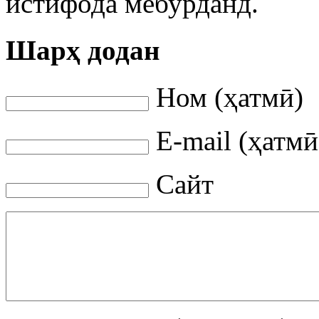
истифода мебурданд.
Шарҳ додан
Ном (ҳатмӣ)
E-mail (ҳатмӣ
Сайт