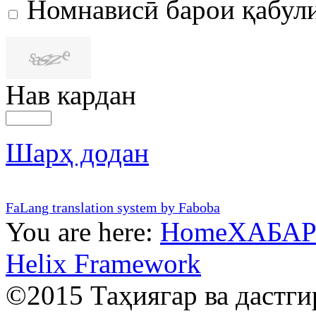
Номнависӣ барои қабул
Нав кардан
Шарҳ додан
FaLang translation system by Faboba
You are here:
Home
ХАБА
Helix Framework
©2015 Таҳиягар ва дастг