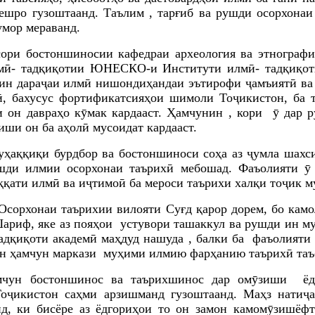
шро гузоштаанд. Таълим , тарғиб ва рушди осорхонаи
умор мераванд.
ри бостоншиносии кафедраи археология ва этнографи
лмӣ- тадқиқотии ЮНЕСКО-и Институти илмӣ- тадқиқо
 ин дараҷаи илмӣ нишондиҳандаи эътирофи ҷамъиятӣ ва
, бахусус фортификатсияҳои шимоли Тоҷикистон, ба т
 он давраҳо кӯмак кардааст. Ҳамчунин , кори ӯ дар 
иши он ба аҳолӣ мусоидат кардааст.
ҳаққиқи бурдбор ва бостоншиноси соҳа аз ҷумла шахси
ушди илмии осорхонаи таърихӣ мебошад. Фаъолияти ӯ
қати илмӣ ва иҷтимоӣ ба мероси таърихи халқи тоҷик му
 Осорхонаи таърихии вилояти Суғд
қарор дорем, бо кам
ариф, яке аз пояҳои устувори ташаккул ва рушди ин м
тадқиқоти академӣ маҳдуд нашуда , балки ба фаъолияти
он ҳамчун маркази муҳими илмию фарҳанию таърихӣ таъ
чун бостоншинос ва таърихшинос дар омӯзиши ёдго
ҷикистон саҳми арзишманд гузоштаанд. Маҳз натиҷа
д, ки бисёре аз ёдгориҳои то он замон камомӯзишёф