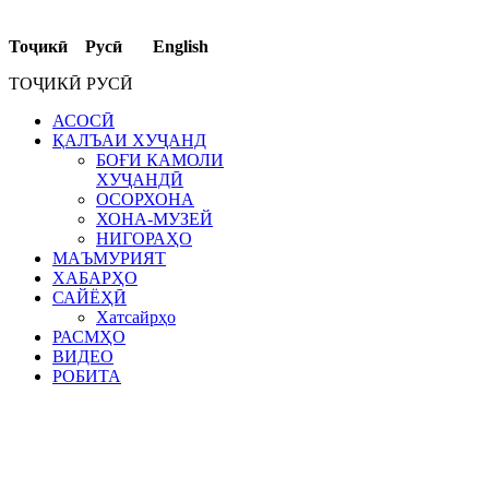
Тоҷикӣ Русӣ English
ТОҶИКӢ РУСӢ
АСОСӢ
ҚАЛЪАИ ХУҶАНД
БОҒИ КАМОЛИ
ХУҶАНДӢ
ОСОРХОНА
ХОНА-МУЗЕЙ
НИГОРАҲО
МАЪМУРИЯТ
ХАБАРҲО
САЙЁҲӢ
Хатсайрҳо
РАСМҲО
ВИДЕО
РОБИТА