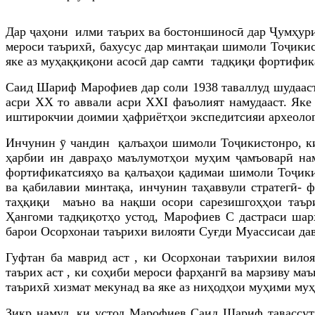
Дар ҷаҳони илми таърих ва бостоншиносӣ дар Ҷумҳури
мероси таърихӣ, бахусус дар минтақаи шимоли Тоҷикис
яке аз муҳаққиқони асосӣ дар самти тадқиқи фортифи
Саид Шариф Марофиев дар соли 1938 таваллуд шудааст в
асри
XX
то аввали асри
XXI
фаъолият намудааст. Як
иштирокчии доимии ҳафриётҳои экспедитсияи археолог
Инчунин ӯ чандин қалъаҳои шимоли Тоҷикистонро, ки
ҳарбии ин давраҳо маълумотҳои муҳим ҷамъоварӣ н
фортификатсияҳо ва қалъаҳои қадимаи шимоли Тоҷики
ва
қабилавии минтақа, инчунин таҳаввули стратегӣ-
таҳқиқи маъно ва нақши осори сарезишгоҳҳои таър
Ҳангоми тадқиқотҳ
о устод, Марофиев С дастраси шар
барои Осорхонаи таърихи вилояти Суғди Муассисаи да
Гуфтан ба маврид аст , ки Осорхонаи таърихии вило
таърих аст , ки соҳиби мероси фарҳангӣ ва марзиву ма
таърихӣ хизмат мекунад ва яке аз ниҳодҳои муҳими му
Зикр намуд, ки устод Марофиев Саид Шариф тавассути