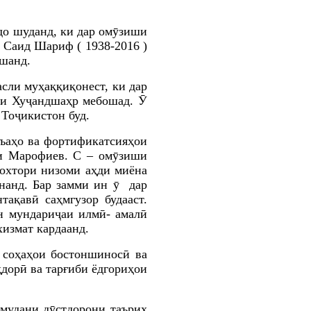
до шуданд, ки дар омӯзиши
 Саид Шариф ( 1938-2016 )
ошанд.
асли муҳаққиқонест, ки дар
ги Хуҷандшаҳр мебошад. Ӯ
Тоҷикистон буд.
лъаҳо ва фортификатсияҳои
и Марофиев. С – омӯзиши
охтори низоми аҳди миёна
нанд.
Бар замми ин ӯ дар
тақавӣ саҳмгузор будааст.
ун мундариҷаи илмӣ- амалӣ
хизмат кардаанд.
 соҳаҳои бостоншиносӣ ва
ҳдорӣ ва тарғиби ёдгориҳои
мудани дӯстдорони таърих