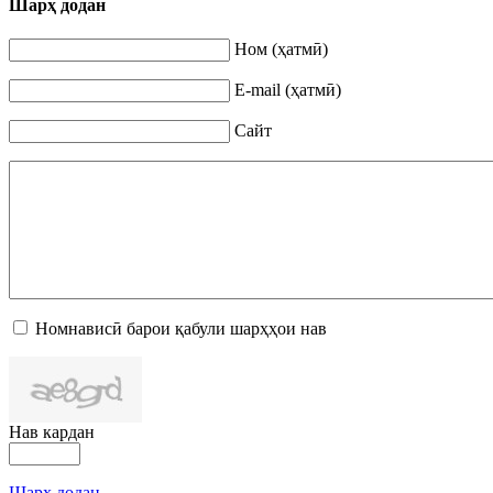
Шарҳ додан
Ном (ҳатмӣ)
E-mail (ҳатмӣ)
Сайт
Номнависӣ барои қабули шарҳҳои нав
Нав кардан
Шарҳ додан