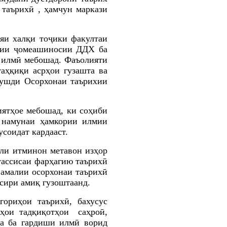
 таърихӣ , ҳамчун маркази
яи халқи тоҷики факултаи
тии ҷомеашиносии
ДДХ ба
 илмӣ мебошад. Фаъолияти
аҳқиқи асрҳои гузашта ва
рушди Осорхонаи таърихии
ятҳое мебошад, ки соҳиби
 намунаи ҳамкории илмии
соидат кардааст.
оли итминон метавон изҳор
уассисаи фарҳагию таърихӣ
 амалии осорхонаи таърихӣ
сири амиқ гузоштаанд.
риҳои таърихӣ, бахусус
ҳои тадқиқотҳои саҳроӣ,
та ба гардиши илмӣ ворид