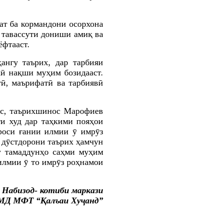
ат ба кормандони осорхона
з тавассути дониши амиқ ва
ёфтааст.
нгу таърих, дар тарбияи
хӣ нақши муҳим бозидааст.
тӣ, маърифатӣ ва тарбиявӣ
ос, таърихшинос Марофиев
ти худ дар таҳкими пояҳои
роси
ғании
илмии ӯ имрӯз
дӯстдорони таърих ҳамчун
у тамаддунҳо саҳми муҳим
илмии ӯ то имрӯз роҳнамои
 Набизод- котиби маркази
МД МФТ “Қалъаи Хуҷанд”