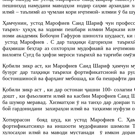
пешниҳод намудани маводҳои нодир саҳми арзандаи хе
илмӣ – таълимӣ аз ҷумлаи кори иҷтимоӣ- илмии ӯ ба ш
Ҳамчунин, устод Марофиев Саид Шариф чун профессо
таърих- ҳуқуқ ва ходими пешбари илмии Маркази и
номи академик Бобоҷон Гафуров шинохта шудааст, ки
устод Марофиев . С дар таҳқиқи ёдгориҳои таърихӣ
фаҳмиши беҳтар аз сохторҳои
мудофиавӣ ва иҷтимоии
вилояти Суғд ба ҳифзи мероси таърихӣ ва тарғиби омӯз
Қобили зикр аст, ки Марофиев Саид Шариф ҳамчун му
бузург дар таҳқиқи таърихи фортификатсионӣ ва р
бостоншиносӣ ва фарҳанг мебошад, ки ба пешрафти диқ
Қобили зикр аст , ки д
ар остонаи ҷашни 100- солагии
дошт , ки фаъолияти илмӣ ва касбии Марофиев Саид Ш
ба шумор меравад. Хизматҳои ӯ на танҳо дар доираи 
бой гардонидани захираҳои илмӣ ва таҳкими нуфузи 
Хотиррасон бояд шуд, ки устод Марофиев С. Ҳам
фортификатсияҳо ва иншооти мудофиавии шимоли То
хулосаҳои илмӣ ва маводи мустанади ӯ имкон доран