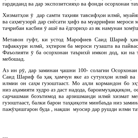
гардиданд ва
дар экспозитсияҳо ва фонди
осорхонаи та
Хизматҳои ӯ дар самти таҳияи тавсифҳои илмӣ, муайя
ва саҳмгузорӣ дар сиёсати ҳифз ва муаррифии мероси м
таҷрибаи касбии ӯ ашё ва ёдгориҳо аз як намунаи хом
Метавон гуфт, ки устод Марофиев Саид Шариф ҳамч
тафаккури илмӣ, эҳтиром ба мероси гузашта ва пайва
Фаъолияти ӯ ба осорхонаи таърихӣ имкон дод, ки на 
мебошад.
Аз ин рӯ, дар заминаи ҷашни 100- солагии Осорхона
Саид Шариф ба ҳақ ҳамчун яке аз сутунҳои илмӣ ва м
илмии он саҳм гузоштааст. Мо аҳли кормандон бо эҳ
низ
аҳамияти худро аз даст надода,
барои
муҳаққиқо
н, 
сарчашмаи
боэътимод ва
арзишманд
и илмӣ
хизмат
ме
гузоштааст, балки барои таҳқиқоти минбаъда низ замин
пажӯҳишгарон буда , нақши муосир дар рушди илми та