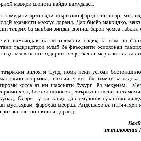
ърихӣ мавқеи шоиста пайдо намудааст.
н намудани арзишҳои таърихию фарҳангии осор, маслиҳ
оддӣ аҳамияти махсус доранд. Дар бисёр мавридҳо, маҳ
ӯшии таърих ба манбаи зиндаи дониш
барои ҷомеа табдил 
ун намояндаи насли олимони содиқ ба илм ва фарҳа
стани тадқиқотҳои илмӣ ба фаъолияти осорхонаи таъри
танҳо макони нигоҳдории осор, балки маркази тадқиқо
и таърихии вилояти Суғд, номи неки устоди бостоншин
аънавии осорхона, шахсияте, ки бо заҳмат ва садоқа
тироми хос
са
аз ин шахсияти бузург ёд мекунем. М
е
осоршиносон, бостоншиносон, таърихшиносон ва тамоми
кунад. Осори ӯ на танҳо дар омӯзиши гузаштаи халқ
аи
мустаҳкам фароҳам меорад. Андешаҳо ва натиҷаҳои 
ърих ва бостоншиносӣ доранд.
Валӣ
иттилоотии 