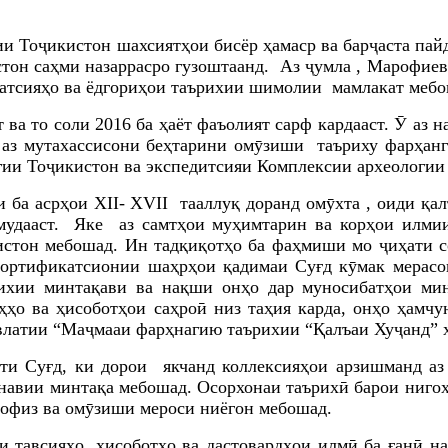
и Тоҷикистон шахсиятҳои бисёр ҳамаср ва барҷаста пай
тон саҳми назаррасро гузоштаанд
. Аз ҷумла , Марофиев
катсияҳо ва ёдгориҳои таърихии шимолии мамлакат меб
а то соли 2016 ба ҳаёт фаъолият сарф кардааст. Ӯ аз н
е аз мутахассисони беҳтарини омӯзиши таъриху фарҳан
ии Тоҷикистон ва экспедитсияи Комплексии археологии 
 ба асрҳои
XII- XVII
тааллуқ доранд омӯхта , оиди қа
амудааст.
Яке аз самтҳои муҳимтарин ва корҳои илми
стон мебошад. Ин тадқиқотҳо ба фаҳмиши мо ҷиҳати с
 фортификатсионии шаҳрҳои қадимаи Суғд кӯмак мерасо
ихии минтақави ва нақши онҳо
дар муносибатҳои мин
ҳҳо ва ҳисоботҳои саҳроӣ низ таҳия карда, онҳо ҳамч
влатии “Маҷмааи фарҳнагию таърихии “Қалъаи Хуҷанд”
яти Суғд, ки дорои якчанд коллексияҳои арзишманд аз
ънавии минтақа мебошад. Осорхонаи таърихӣ барои ниго
ҳофиз ва омӯзиши мероси ниёгон мебошад.
 тавсияҳо, ҳисоботҳо ва дастовардҳои илмӣ ба ғанӣ
на