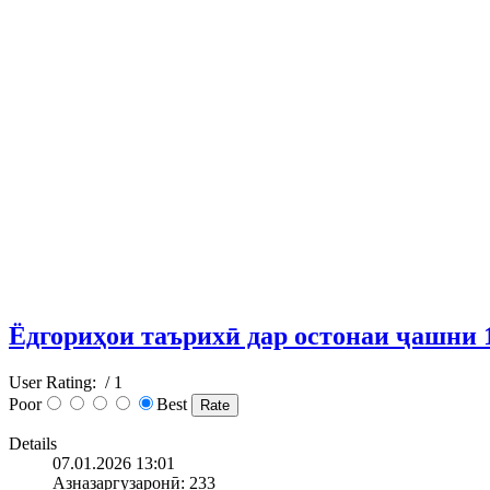
Ёдгориҳои таърихӣ дар остонаи ҷашни 1
User Rating:
/ 1
Poor
Best
Details
07.01.2026 13:01
Азназаргузаронӣ: 233