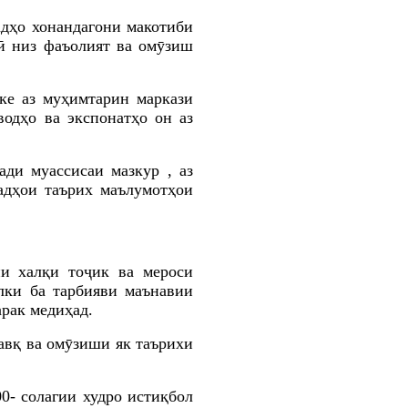
адҳо хонандагони макотиби
ӣ низ фаъолият ва омӯзиш
ке аз муҳимтарин маркази
одҳо ва экспонатҳо он аз
ади муассисаи мазкур
,
аз
адҳои таърих маълумотҳои
ни халқи тоҷик ва мероси
алки ба тарбияви маънавии
арак медиҳад.
авқ ва омӯзиши як таърихи
0- солагии худро истиқбол