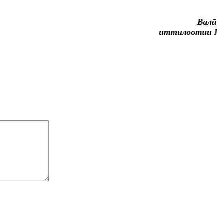
Валӣ
иттилоотии 