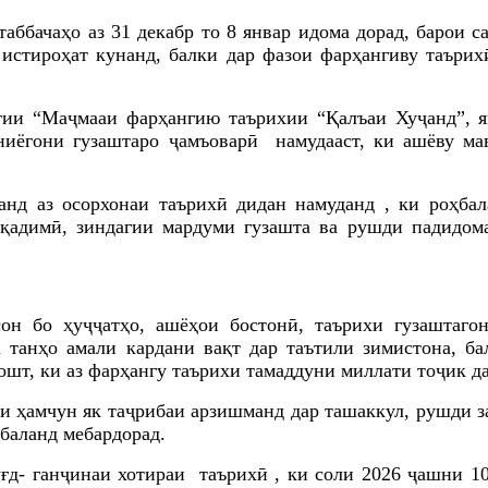
аббачаҳо аз 31 декабр то 8 январ
идома дорад,
барои с
истироҳат кунанд, балки дар фазои фарҳангиву таърих
тии “Маҷмааи фарҳангию таърихии “Қалъаи Хуҷанд”, я
ниёгони гузаштаро ҷамъоварӣ намудааст, ки ашёву мав
анд
аз
осорхонаи таърихӣ дидан намуданд
, ки
роҳбал
 қадимӣ, зиндагии мардуми гузашта ва рушди падидом
н бо ҳуҷҷатҳо, ашёҳои бостонӣ, таърихи гузаштаго
а танҳо амали кардани вақт дар таътили зимистона, б
зошт, ки аз фарҳангу таърихи тамаддуни миллати тоҷик д
ки ҳамчун як таҷрибаи арзишманд дар ташаккул, рушди з
 баланд мебардорад.
ғд- ганҷинаи хотираи таърихӣ , ки соли 2026 ҷашни 10