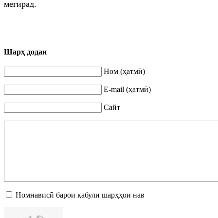
мегирад.
Шарҳ додан
Ном (ҳатмӣ)
E-mail (ҳатмӣ)
Сайт
Номнависӣ барои қабули шарҳҳои нав