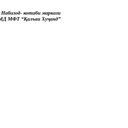
 Набизод- котиби маркази
МД МФТ “Қалъаи Хуҷанд”