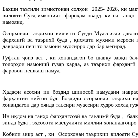
Бахши таътили зимистонаи солҳои 2025- 2026, ки макт
вилояти Суғд имконият фароҳам овард, ки на танҳо 
намоянд.
Осорхонаи таърихии вилояти Суғди Муассисаи давла
фарҳангӣ ва таърихӣ буда , қисмати муҳими мероси 
давраҳои пеш то замони муосирро дар бар мегирад.
Гуфтан ҷоиз аст , ки хо
нандагон бо шавқу завқи бал
толорҳои намоишӣ гузар карда,
аз таърихи фарҳангӣ
фаровон
пешкаш намуд.
Ҳадафи асосии ин боздид шиносоӣ намудани наврасо
фарҳангии ниёгон
буд. Боздиди осорхонаи таърихӣ н
хонандагон дар оянда таъсири муассири худро хоҳад гу
Ин иқдом на танҳо фарҳангсозӣ ва таълимӣ буда , бал
зинда буда , эҳсосоти масъулияти миллии хонандагонро
Қобили зикр аст , ки Осорхонаи таърихии вилояти Су