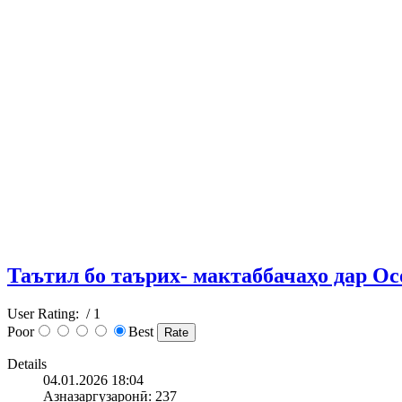
Таътил бо таърих- мактаббачаҳо дар О
User Rating:
/ 1
Poor
Best
Details
04.01.2026 18:04
Азназаргузаронӣ: 237