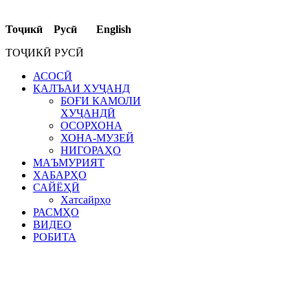
Тоҷикӣ Русӣ English
ТОҶИКӢ РУСӢ
АСОСӢ
ҚАЛЪАИ ХУҶАНД
БОҒИ КАМОЛИ
ХУҶАНДӢ
ОСОРХОНА
ХОНА-МУЗЕЙ
НИГОРАҲО
МАЪМУРИЯТ
ХАБАРҲО
САЙЁҲӢ
Хатсайрҳо
РАСМҲО
ВИДЕО
РОБИТА