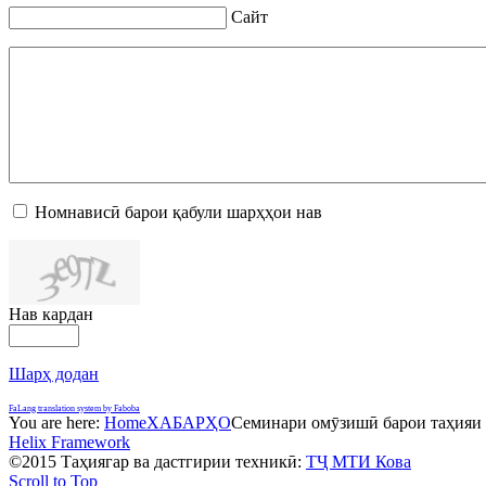
Сайт
Номнависӣ барои қабули шарҳҳои нав
Нав кардан
Шарҳ додан
FaLang translation system by Faboba
You are here:
Home
ХАБАРҲО
Семинари омӯзишӣ барои таҳияи 
Helix Framework
©2015 Таҳиягар ва дастгирии техникӣ:
ТҶ МТИ Кова
Scroll to Top