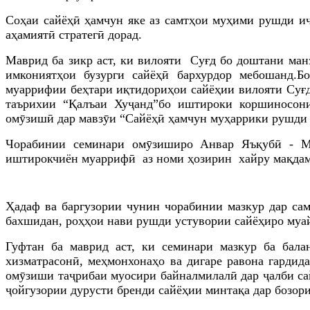
С
оҳаи сайёҳӣ ҳамчун яке аз самтҳои муҳими рушди и
аҳамиятӣ стратегӣ дорад.
Маврид ба зикр аст, ки вилояти Суғд бо доштани манз
имкониятҳои бузурги сайёҳӣ бархурдор мебоша
н
д.
Бо
муаррифии беҳтари иқтидориҳои сайёҳии вилояти Суғд
таърихии “Қалъаи Хуҷанд”бо иштироки коршиносон
омӯзишӣ дар мавзӯи “Сайёҳӣ ҳамчун муҳаррики рушди 
Чорабинии семинари омӯзиширо
Анвар Я
ъ
қубӣ
-
М
иштирокчиён муаррифӣ аз номи ҳозирин хайру мақда
Ҳадаф ва баргузории чунин
чорабинии мазкур
д
ар са
бахшида
н,
роҳҳои нави ру
шди устувории сайёҳиро муа
Гуфтан ба маврид аст, ки семинари мазкур ба бала
хизматрасонӣ, меҳмонхонаҳо
ва дигаре равона гардид
омӯзиши таҷрибаи муосири байналмилалӣ дар ҷалби с
ҷойгузории дурусти бренди сайёҳии минтақа дар
бозор