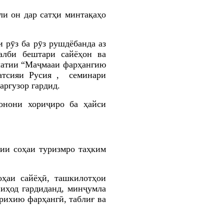
ли он дар сатҳи минтақаҳо
 рӯз ба рӯз рушдёбанда аз
ҷалби бештари сайёҳон ва
латии “Маҷмааи фарҳангию
атсияи Русия
, семинари
аргузор гардид.
онони хориҷиро ба ҳ
айси
ии соҳаи туризмро таҳким
оҳаи сайёҳӣ, ташкилотҳои
иҳод гардида
нд
, минҷумла
рихию фарҳангӣ, таблиғ ва