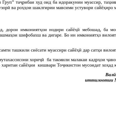
руп” таҷрибаи худ оид ба идоракунии муассир, таҳия
узорӣ ва роҳҳои шаклгирии мавсими устувори са
йёҳиро 
д
,
дорои им
кониятҳои нодири сайёҳӣ мебошад, ба м
чашмаҳои шифобахш ва дигаре. Бо ин имкониятҳо вилояти
самти ташкили сиёсати муассири сайёҳӣ дар сатҳи вилоя
утахассисони хориҷӣ ба такмили малакаи кадрҳои ҷаво
 харитаи сайёҳии кишвари Тоҷикистон мусоидат хоҳад к
Валӣ
иттилоотии 