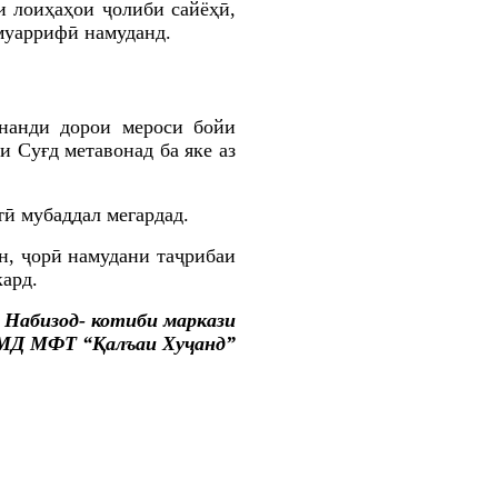
и лоиҳаҳои ҷолиби сайёҳӣ,
муаррифӣ намуданд
.
онанди дорои мероси бойи
 Суғд метавонад ба яке аз
тӣ мубаддал мегардад.
н, ҷорӣ намудани таҷрибаи
ард.
 Набизод- котиби маркази
МД МФТ “Қалъаи Хуҷанд”