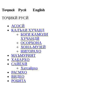
Тоҷикӣ Русӣ English
ТОҶИКӢ РУСӢ
АСОСӢ
ҚАЛЪАИ ХУҶАНД
БОҒИ КАМОЛИ
ХУҶАНДӢ
ОСОРХОНА
ХОНА-МУЗЕЙ
НИГОРАҲО
МАЪМУРИЯТ
ХАБАРҲО
САЙЁҲӢ
Хатсайрҳо
РАСМҲО
ВИДЕО
РОБИТА