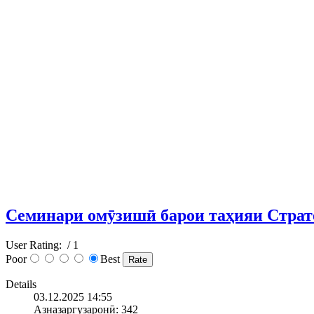
Семинари омӯзишӣ барои таҳияи Страте
User Rating:
/ 1
Poor
Best
Details
03.12.2025 14:55
Азназаргузаронӣ: 342