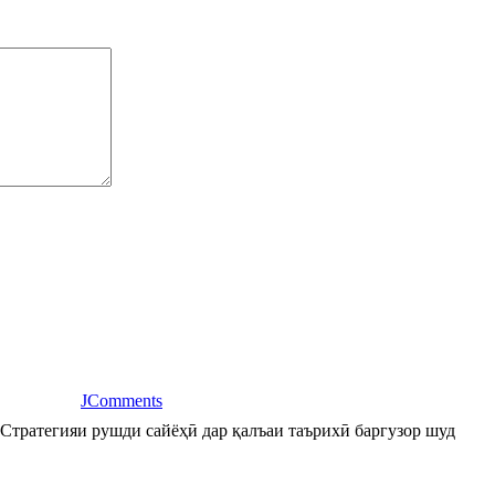
JComments
Стратегияи рушди сайёҳӣ дар қалъаи таърихӣ баргузор шуд