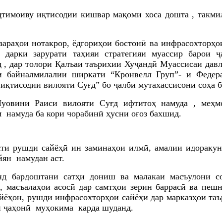
ҷтимоиву иқтисодии кишвар мақоми хоса дошта , такми
араҳои нотакрор, ёдгориҳои бостонӣ ва инфрасохторҳои
 дарки зарурати таҳияи стратегияи муассир барои 
 , дар толори Қалъаи таърихии
Хуҷандӣ
Муассисаи дав
и байналмилалии ширкати “Кронвелл Груп”-
и
Федер
иқтисодии вилояти Суғд”
бо ҷалби мутахассисони соҳа
б
уовини Раиси вилояти Суғд
ифтитоҳ намуда , меҳм
м намуда
ба кори чорабинӣ ҳусни оғоз бахшид.
мти рушди сайёҳӣ ин
заминаҳои илмӣ, амалии идоракун
йян намудан аст
.
нд бардоштани сатҳи дониш ва малакаи масъулони с
а
, масъалаҳои асосӣ дар
самтҳои зерин барра
сӣ ва пешн
айёҳон
, рушди инфрасохторҳои сайёҳӣ дар марказҳои таъ
и ҷаҳонӣ муҳокима карда шуданд
.