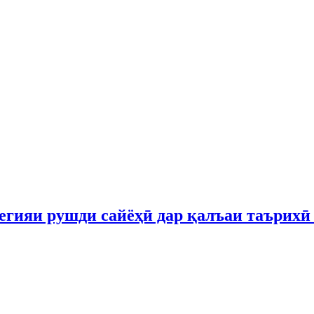
гияи рушди сайёҳӣ дар қалъаи таърихӣ 