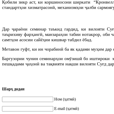
Қобили зикр аст, ки
коршиносони ширкати “Кронвелл Г
стандартҳои хизматрасонӣ, механизмҳои ҷалби сармояг
Дар ҷар
аёни семинар таъкид гардид, ки
вилояти Суғ
таърихиву фарҳангӣ, манзараҳои табии нотакрор, оби 
самтҳои асосии сайёҳии кишвар табдил ёбад.
Метавон гуфт, ки ин чорабинӣ ба як қадами муҳим дар 
Баргузории чунин семинарҳо
и омӯзишӣ
бо иштироки м
пешқадами ҷаҳонӣ ва тақвияти нақши вилояти Суғд дар
Шарҳ додан
Ном (ҳатмӣ)
E-mail (ҳатмӣ)