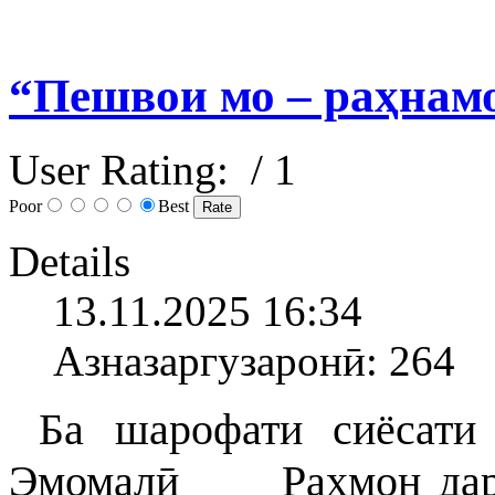
“Пешвои мо – раҳнам
User Rating:
/ 1
Poor
Best
Details
13.11.2025 16:34
Азназаргузаронӣ: 264
Ба шарофати сиёсати 
Эмомалӣ Раҳмон дар Т