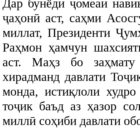
Дар бунёди ҷомеаи нави
ҷаҳонӣ аст, саҳми Асос
миллат, Президенти Ҷум
Раҳмон ҳамчун шахсияти
аст. Маҳз бо заҳмату
хирадманд давлати Тоҷи
монда, истиқлоли худро
тоҷик баъд аз ҳазор со
миллӣ соҳиби давлати об