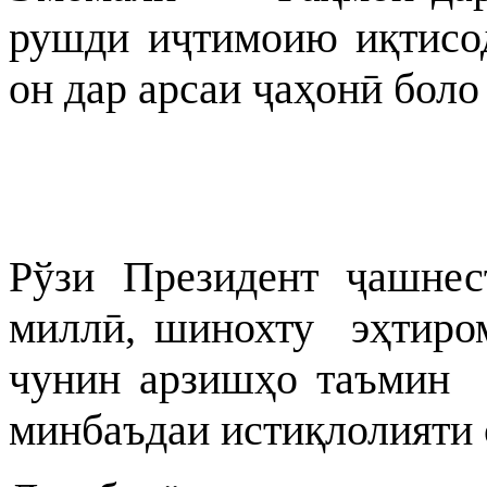
рушди иҷтимоию иқтисод
он дар арсаи ҷаҳонӣ боло
Рўзи Президент ҷашнес
миллӣ, шинохту эҳтиро
чунин арзишҳо таъмин 
минбаъдаи истиқлолияти 