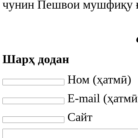
чунин Пешвои мушфиқу ғ
Шарҳ додан
Ном (ҳатмӣ)
E-mail (ҳатмӣ
Сайт