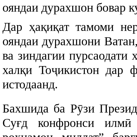
ояндаи дурахшон бовар к
Дар ҳақиқат тамоми нер
ояндаи дурахшони Ватан,
ва зиндагии пурсаодати 
халқи Тоҷикистон дар ф
истодаанд.
Бахшида ба Рӯзи Презид
Суғд конфронси илмӣ