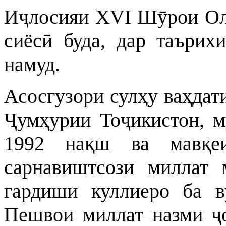
Иҷлосияи XVI Шӯрои Ол
сиёсӣ буда, дар таърих
намуд.
Асосгузори сулҳу ваҳдат
Ҷумҳурии Тоҷикистон, м
1992 нақш ва мавқе
сарнавиштсози миллат 
гардиши куллиеро ба в
Пешвои миллат назми ҷо