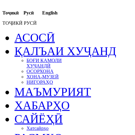
Тоҷикӣ Русӣ English
ТОҶИКӢ РУСӢ
АСОСӢ
ҚАЛЪАИ ХУҶАНД
БОҒИ КАМОЛИ
ХУҶАНДӢ
ОСОРХОНА
ХОНА-МУЗЕЙ
НИГОРАҲО
МАЪМУРИЯТ
ХАБАРҲО
САЙЁҲӢ
Хатсайрҳо