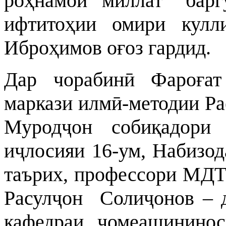
роҳнамои миллат” бар
ифтитоҳии омири кул
Иброҳимов оғоз гардид.
Дар чорабинӣ Фароғат
маркази илмӣ-методии Ра
Муродҷон собиқадори 
иҷлосияи 16-ум, Набизо
таърих, профессори МДТ
Расулҷон Солиҷонов – д
кафедраи ҷомеашинино