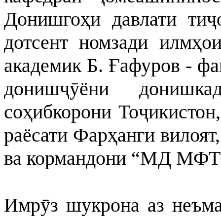
Донишгоҳи давлати тиҷ
дотсент номзади илмҳо
академик Б. Ғафуров - фа
донишҷӯёни донишка
соҳибкорони Тоҷикистон,
раёсати Фарҳанги вилоят
ва кормандони “МД МФТ 
Имрӯз шукрона аз неъма