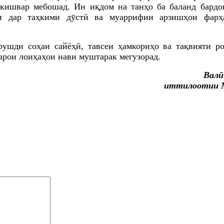
кишвар мебошад. Ин иқдом на танҳо ба баланд бардо
ки дар таҳкими дӯстӣ ва муаррифии арзишҳои фарҳ
рушди соҳаи сайёҳӣ, тавсеи ҳамкориҳо ва тақвияти р
арои лоиҳаҳои нави муштарак мегузорад.
Валӣ
иттилоотии 