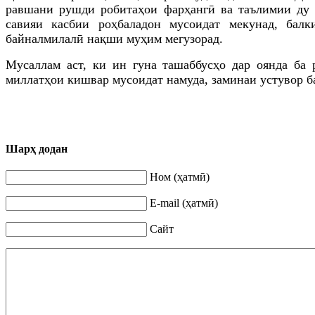
равшани рушди робитаҳои фарҳангӣ ва таълимии ду 
савияи касбии роҳбаладон мусоидат мекунад, бал
байналмилалӣ нақши муҳим мегузорад.
Мусаллам аст, ки ин гуна ташаббусҳо дар оянда ба 
миллатҳои кишвар мусоидат намуда, заминаи устувор б
Шарҳ додан
Ном (ҳатмӣ)
E-mail (ҳатмӣ)
Сайт