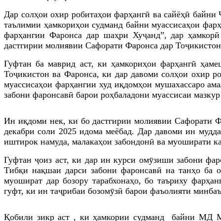
Дар солҳои охир робитаҳои фарҳангӣ ва сайёҳӣ байни
таълимии ҳамкориҳои судманд байни муассисаҳои фарҳ
фарҳангии Фаронса дар шаҳри Хуҷанд”, дар ҳамкорӣ
дастгирии молиявии Сафорати Фаронса дар Тоҷикистон
Гуфтан ба маврид аст, ки ҳамкориҳои фарҳангӣ ҳам
Тоҷикистон ва Фаронса, ки дар давоми солҳои охир р
муассисаҳои фарҳангии худ иқдомҳои мушахассаро ама
забони фаронсавӣ барои роҳбаладони муассисаи мазкур
Ин иқдоми нек, ки бо дастгирии молиявии Сафорати Ф
декабри соли 2025 идома меёбад. Дар давоми ин мудд
иштирок намуда, малакаҳои забондонӣ ва муоширати к
Гуфтан ҷоиз аст, ки дар ин курси омӯзиши забони фар
Тибқи нақшаи дарси забони фаронсавӣ на танҳо ба о
муошират дар бозору тарабхонаҳо, бо таъриху фарҳан
гуфт, ки ин таҷрибаи бозомӯзӣ барои фаъолияти минбаъ
Қобили зикр аст , ки ҳамкории судманд байни МД 