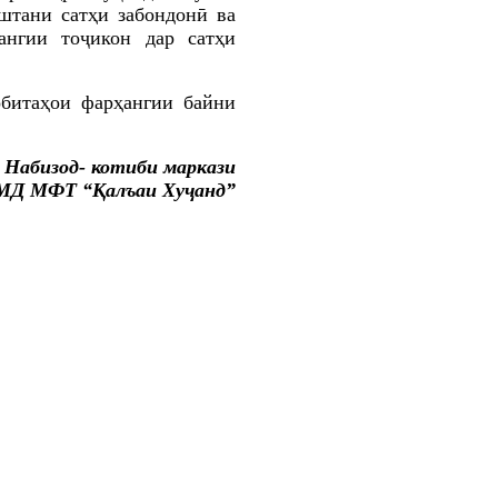
штани сатҳи забондонӣ ва
ангии тоҷикон дар сатҳи
обитаҳои фарҳангии байни
 Набизод- котиби маркази
МД МФТ “Қалъаи Хуҷанд”