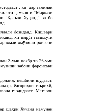
стодааст , ки дар заминаи
шкилоти ҷамъияти “Маркази
ии “Қалъаи Хуҷанд” ва бо
нд.
иллалӣ бозиданд. Кишвари
иҳанд, ки имрӯз тавассути
 барномаи омӯзиши ройгони
наи 3-уми ноябр то 26-уми
 омӯзиши забони фаронсавӣ
едонанд, пешбинӣ шудааст.
наҳо, ёдгориҳои таърихӣ,
авона гардидааст. Метавон
ар шаҳри Хуҷанд намунаи