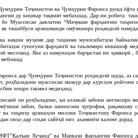
 Ҷумҳурии Тоҷикистон ва Ҷумҳурии Фаронса рушд ёфта и
ангии ду кишвар тақвият мебахшад. Дар ин робита та
 бо Муассисаи давлатии “Маҷмааи фарҳангию таърих
 як ташаббуси арзишманди омӯзиширо роҳандозӣ намуда
еша нақши муҳиме дар таҳкими муносибатҳои байналм
обитаҳои гуногуни фарҳангӣ ва таълимиро инкишоф мед
лӣ месозанд. Яке аз намунаҳои барҷастаи ин ҳамкорӣ ,
 мебошад.
аронса дар Ҷумҳурии Тоҷикистон роҳандозӣ шуда, аз са
ат, роҳбаладони муассисаи мазкур дар курсҳои ройгони
асбии хешро такмил медиҳанд.
онсавӣ он роҳбаладоне, ки аллакай забони англисиро м
мӯзиши забон, балки шиносоии ҷуғрофия, рақамҳову са
г ва таъриху арзишҳои миллии Тоҷикистону Фаронса р
даи онҳо дар соҳаи сайёҳӣ низ аҳамияти калоне дорад.
МФТ”Қалъаи Хуҷанд” ва Маркази фарҳангии Фаронса д