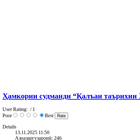
Ҳамкории судманди “Қалъаи таърихии 
User Rating:
/ 1
Poor
Best
Details
13.11.2025 11:50
Азназаргузаронӣ: 246