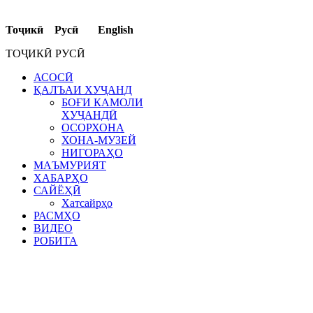
Тоҷикӣ Русӣ English
ТОҶИКӢ РУСӢ
АСОСӢ
ҚАЛЪАИ ХУҶАНД
БОҒИ КАМОЛИ
ХУҶАНДӢ
ОСОРХОНА
ХОНА-МУЗЕЙ
НИГОРАҲО
МАЪМУРИЯТ
ХАБАРҲО
САЙЁҲӢ
Хатсайрҳо
РАСМҲО
ВИДЕО
РОБИТА