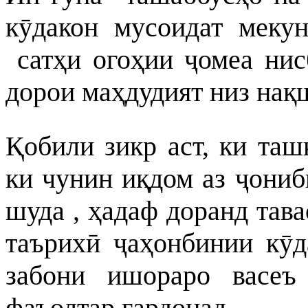
кӯдакон мусоидат мекун
сатҳи огоҳии ҷомеа нис
дорои маҳдудият низ нақ
Қобили зикр аст, ки таш
ки чунин иқдом аз ҷони
шуда , ҳадаф доранд тав
таърихӣ ҷаҳонбинии кӯд
забони ишораро васеъ
фаъолтар гардонад.