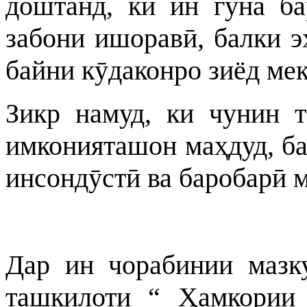
доштанд, ки ин гуна ба
забони ишоравӣ, балки 
байни кӯдаконро зиёд мек
Зикр намуд, ки чунин т
имконияташон маҳдуд, ба
инсондӯстӣ ва баробарӣ 
Дар ин чорабинии маз
ташкилоти “ Ҳамкории 