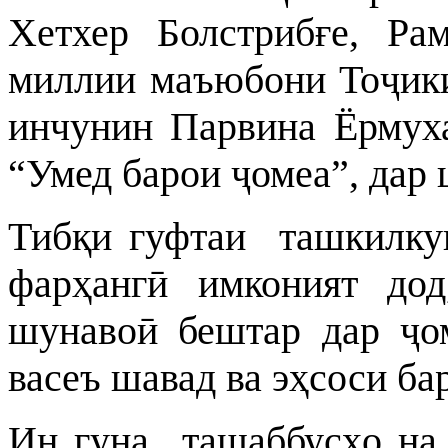
Хетхер Болстрибғе, Ра
миллии маъюбони Тоҷики
инчунин Парвина Ёрмуха
“Умед барои ҷомеа”, дар
Тибқи гуфтаи ташкилкун
фарҳангӣ имконият дод
шунавоӣ бештар дар ҷом
васеъ шавад ва эҳсоси ба
Ин гуна ташаббусҳо на 