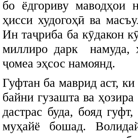
бо ёдгориву маводҳои 
ҳисси худогоҳӣ ва масъу
Ин таҷриба ба кӯдакон к
миллиро дарк намуда, х
ҷомеа эҳсос намоянд.
Гуфтан ба маврид аст, ки
байни гузашта ва ҳозира 
дастрас буда, бояд гуфт
муҳайё бошад. Волида