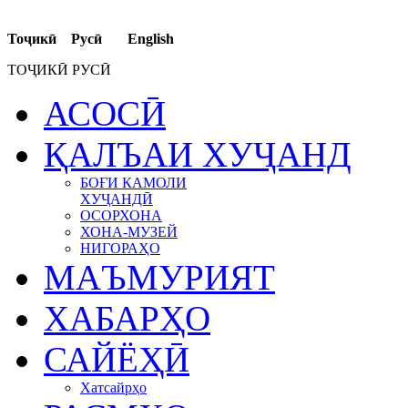
Тоҷикӣ Русӣ English
ТОҶИКӢ РУСӢ
АСОСӢ
ҚАЛЪАИ ХУҶАНД
БОҒИ КАМОЛИ
ХУҶАНДӢ
ОСОРХОНА
ХОНА-МУЗЕЙ
НИГОРАҲО
МАЪМУРИЯТ
ХАБАРҲО
САЙЁҲӢ
Хатсайрҳо