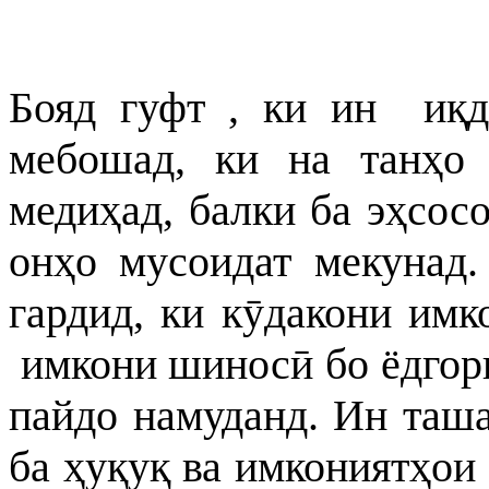
Бояд гуфт , ки ин иқд
мебошад, ки на танҳо
медиҳад, балки ба эҳсос
онҳо мусоидат мекунад.
гардид, ки кӯдакони им
имкони шиносӣ бо ёдгори
пайдо намуданд. Ин таша
ба ҳуқуқ ва имкониятҳои 