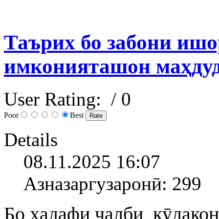
Таърих бо забони ишо
имконияташон маҳдуд
User Rating:
/ 0
Poor
Best
Details
08.11.2025 16:07
Азназаргузаронӣ: 299
Бо ҳадафи ҷалби кӯдако