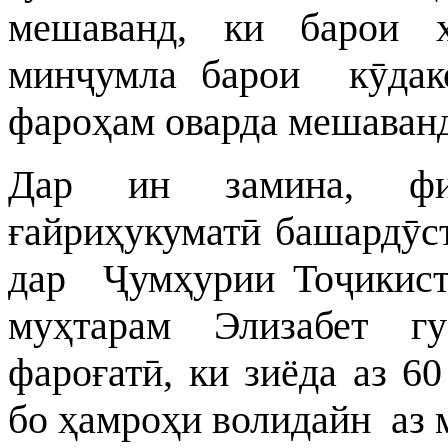
мешаванд, ки барои ҳ
минҷумла барои кӯдак
фароҳам оварда мешаванд
Дар ин замина, фил
ғайриҳукуматӣ башардӯс
дар Ҷумҳурии Тоҷикисто
муҳтарам Элизабет гу
фароғатӣ, ки зиёда аз 6
бо ҳамроҳи волидайн аз 