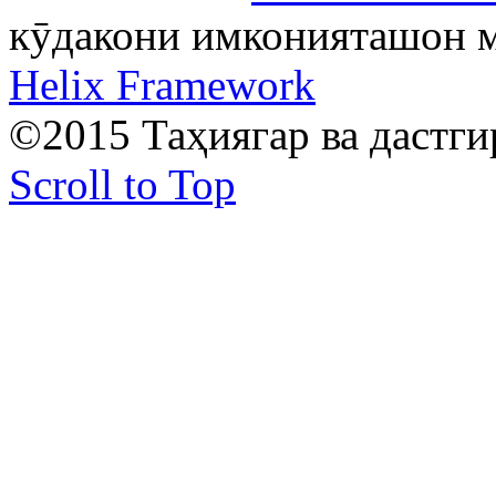
кӯдакони имконияташон м
Helix Framework
©2015 Таҳиягар ва дастг
Scroll to Top