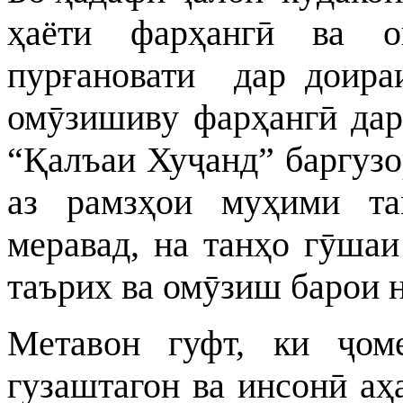
ҳаёти фарҳангӣ ва 
пурғановати дар доира
омӯзишиву фарҳангӣ да
“Қалъаи Хуҷанд” баргузор
аз рамзҳои муҳими та
меравад, на танҳо гӯшаи
таърих ва омӯзиш барои 
Метавон гуфт, ки ҷом
гузаштагон ва инсонӣ аҳ