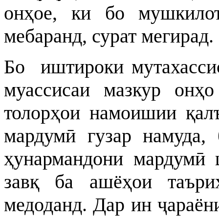
онҳое, ки бо мушкило
мебаранд, сурат мегирад.
Бо иштироки мутахассис
муассисаи мазкур онҳо
толорҳои намоишии қалъ
мардумӣ гузар намуда, 
ҳунармандони мардумӣ 
завқ ба ашёҳои таъри
медоданд. Дар ин ҷараён