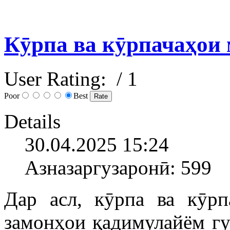
Кӯрпа ва кӯрпачаҳои
User Rating:
/ 1
Poor
Best
Details
30.04.2025 15:24
Азназаргузаронӣ: 599
Дар асл, кӯрпа ва кӯрп
замонҳои қадимулайём гу