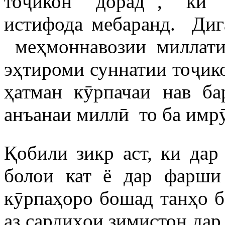
тоҷикон дорад , ки ҳ
истифода мебаранд. Диг
меҳмоннавозии миллати
эҳтироми суннатии тоҷик
ҳатман кӯрпачаи нав ба
анъанаи миллӣ то ба имр
Қобили зикр аст, ки да
болои кат ё дар фарши 
кӯрпаҳоро бошад танҳо 
аз сардиҳои зимистон дар