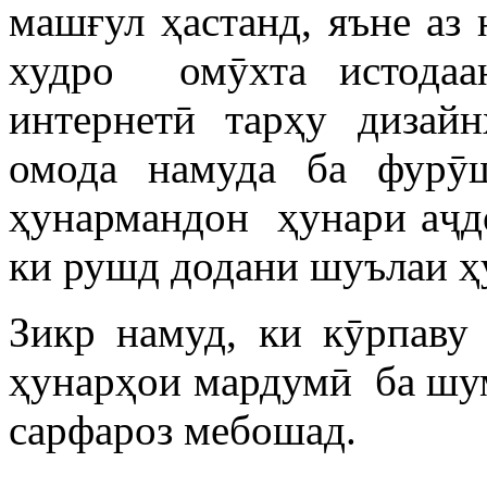
машғул ҳастанд, яъне аз 
худро омӯхта истодаа
интернетӣ тарҳу дизайн
омода намуда ба фурӯш
ҳунармандон ҳунари аҷд
ки рушд додани шуълаи ҳ
Зикр намуд, ки кӯрпаву
ҳунарҳои мардумӣ ба шум
сарфароз мебошад.