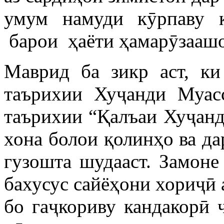
умум намуди кӯрпаву к
барои ҳаёти ҳамарӯзааш
Маврид ба зикр аст, ки
таърихии Хуҷанди Муас
таърихии “Қалъаи Хуҷанд
хона болои қолинҳо ва д
гузошта шудааст. Замоне
бахусус сайёҳони хориҷӣ 
бо гаҷкориву кандакорӣ 