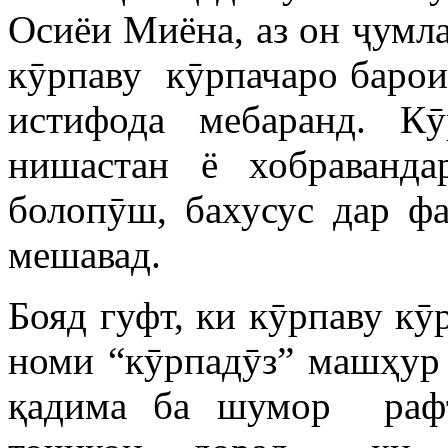
Осиёи Миёна, аз он ҷумла
кӯрпаву кӯрпачаро барои 
истифода мебаранд. К
нишастан ё хобраванд
болопӯш, бахусус дар ф
мешавад.
Бояд гуфт, ки кӯрпаву кӯ
номи “кӯрпадӯз” машҳур 
қадима ба шумор рафт