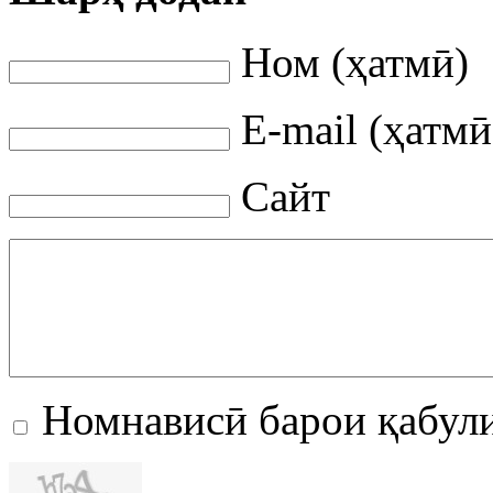
Ном (ҳатмӣ)
E-mail (ҳатмӣ
Сайт
Номнависӣ барои қабул