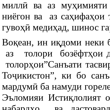
миллӣ ва аз муҳимияти 
ниёгон ва аз саҳифаҳои 
гувоҳӣ медиҳад, шинос га
Воқеан, ин иқдоми неки
аз толори бозёфтҳои да
толорҳои”Санъати тасви
Тоҷикистон”, ки бо сан
мардумӣ ба намуди гореле
Эъломияи Истиқлолият оғ
набардҳо ва дастовард