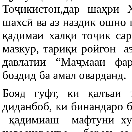
Тоҷикистон,дар шаҳри Х
шахсӣ ва аз наздик ошно 
қадимаи халқи тоҷик са
мазкур, тариқи ройгон а
давлатии “Маҷмааи фа
боздид ба амал оварданд.
Бояд гуфт, ки қалъаи
диданбоб, ки бинандаро 
қадимиаш мафтуни худ 