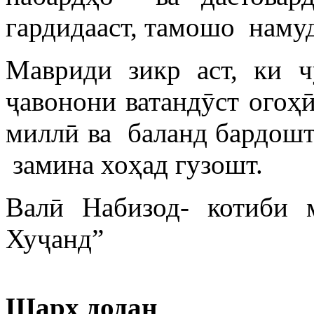
гардидааст, тамошо наму
Мавриди зикр аст, ки ч
ҷавонони ватандӯст огоҳ
миллӣ ва баланд бардош
замина хоҳад гузошт.
Валӣ Набизод- котиби
Хуҷанд”
Шарҳ додан