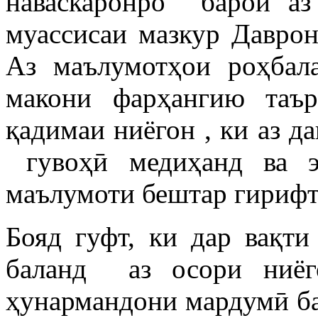
наваскаронро барои аз
муассисаи мазкур Давро
Аз маълумотҳои роҳбал
макони фарҳангию таъ
қадимаи ниёгон , ки аз д
гувоҳӣ медиҳанд ва э
маълумоти бештар гирифт
Бояд гуфт, ки дар вақт
баланд аз осори ниёго
ҳунармандони мардумӣ ба