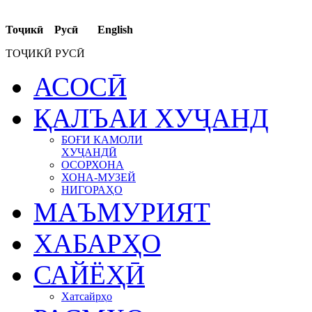
Тоҷикӣ Русӣ English
ТОҶИКӢ РУСӢ
АСОСӢ
ҚАЛЪАИ ХУҶАНД
БОҒИ КАМОЛИ
ХУҶАНДӢ
ОСОРХОНА
ХОНА-МУЗЕЙ
НИГОРАҲО
МАЪМУРИЯТ
ХАБАРҲО
САЙЁҲӢ
Хатсайрҳо