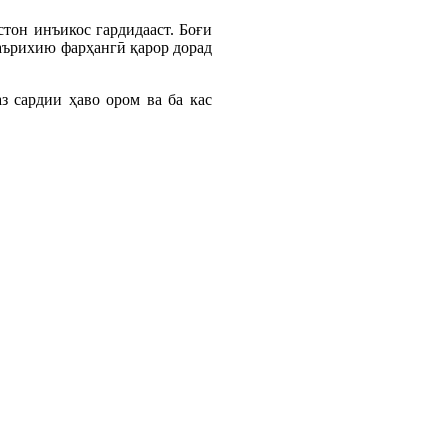
тон инъикос гардидааст. Боғи
аърихию фарҳангӣ қарор дорад
з сардии ҳаво ором ва ба кас