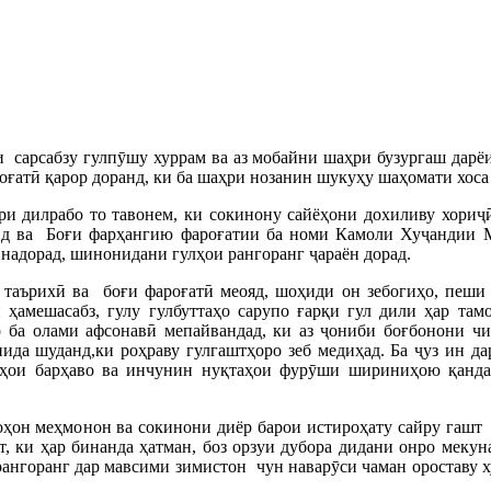
 сарсабзу гулпӯшу хуррам ва аз мобайни шаҳри бузургаш дарё
оғатӣ қарор доранд, ки ба шаҳри нозанин шукуҳу шаҳомати хоса
и дилрабо то тавонем, ки сокинону сайёҳони дохиливу хориҷ
анд ва Боғи фарҳангию фароғатии ба номи Камоли Хуҷандии 
 надорад, шинонидани гулҳои рангоранг ҷараён дорад.
аърихӣ ва боғи фароғатӣ меояд, шоҳиди он зебогиҳо, пеши 
и ҳамешасабз, гулу гулбуттаҳо сарупо ғарқи гул дили ҳар та
о ба олами афсонавӣ мепайвандад, ки аз ҷониби боғбонони чи
ида шуданд,ки роҳраву гулгаштҳоро зеб медиҳад. Ба ҷуз ин да
чаҳои барҳаво ва инчунин нуқтаҳои фурӯши шириниҳою қанда
он меҳмонон ва сокинони диёр барои истироҳату сайру гашт м
, ки ҳар бинанда ҳатман, боз орзуи дубора дидани онро мекун
ангоранг дар мавсими зимистон чун наварӯси чаман ороставу х