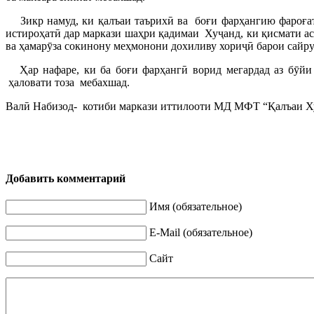
Зикр намуд, ки қалъаи таърихӣ ва боғи фарҳангию фароғатӣ
истироҳатӣ дар маркази шаҳри қадимаи Хуҷанд, ки қисмати а
ва ҳамарӯза сокинону меҳмонони дохиливу хориҷӣ барои сайру
Ҳар нафаре, ки ба боғи фарҳангӣ ворид мегардад аз бӯйи г
ҳаловати тоза мебахшад.
Валӣ Набизод- котиби маркази иттилооти МД МФТ “Қалъаи Х
Добавить комментарий
Имя (обязательное)
E-Mail (обязательное)
Сайт