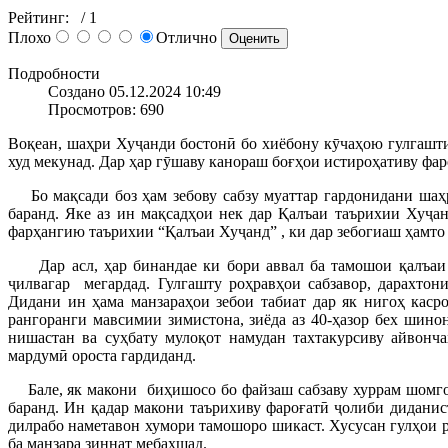
Рейтинг:
/ 1
Плохо
Отлично
Подробности
Создано 05.12.2024 10:49
Просмотров: 690
Воқеан, шаҳри Хуҷанди бостонӣ бо хиёбону кӯчаҳою гулгашти
худ мекунад. Дар ҳар гӯшаву канораш боғҳои истироҳативу фар
Бо мақсади боз ҳам зебову сабзу муаттар гардонидани шаҳр
баранд. Яке аз ин мақсадҳои нек дар Қалъаи таърихии Хуҷ
фарҳангию таърихии “Қалъаи Хуҷанд” , ки дар зебогиаш ҳамто
Дар асл, ҳар бинандае ки бори аввал ба тамошои қалъаи т
ҷилвагар мегардад. Гулгашту роҳравҳои сабзавор, дарахтон
Дидани ин ҳама манзараҳои зебои табиат дар як нигоҳ каср
рангоранги мавсимии зимистона, зиёда аз 40-ҳазор бех шинон
нишастан ва суҳбату мулоқот намудан тахтакурсиву айвон
мардумӣ ороста гардиданд.
Бале, як макони биҳишосо бо файзаш сабзаву хуррам шомгоҳ
баранд. Ин қадар макони таърихиву фароғатӣ ҷолиби диданист
дилрабо наметавон хумори тамошоро шикаст. Хусусан гулҳои р
ба манзара зиннат мебахшад.