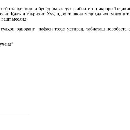
 бо тарҳи миллӣ бунёд ва як ҷузъ табиати нотакрори Тоҷикис
сосии Қалъаи таърихии Хуҷандро ташкил медиҳад чун макони т
 гашт меоянд.
улҳои раноранг нафаси тозае мегирад, табиаташ новобаста а
уҷанд”