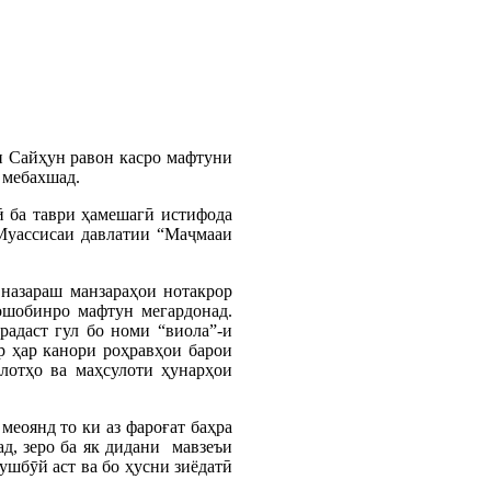
и Сайҳун равон касро мафтуни
 мебахшад.
ӣ ба таври ҳамешагӣ истифода
Муассисаи давлатии “Маҷмааи
назараш манзараҳои нотакрор
мошобинро мафтун мегардонад.
радаст гул бо номи “виола”-и
р ҳар канори роҳравҳои барои
лотҳо ва маҳсулоти ҳунарҳои
еоянд то ки аз фароғат баҳра
ад, зеро ба як дидани мавзеъи
ушбӯй аст ва бо ҳусни зиёдатӣ